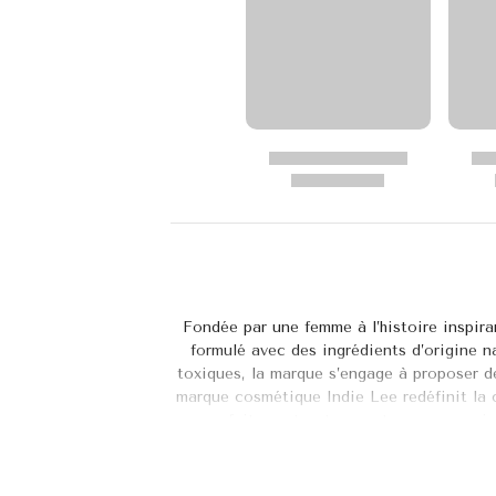
Fondée par une femme à l’histoire inspira
formulé avec des ingrédients d’origine n
toxiques, la marque s’engage à proposer de
marque cosmétique Indie Lee redéfinit la 
parfaitement notamment avec ses soins 
gommage corps, le nettoyant visage, la lot