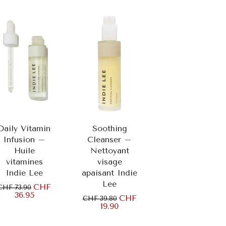
Ajouter au
Ajouter au
panier
panier
Daily Vitamin
Soothing
Infusion –
Cleanser –
Huile
Nettoyant
vitamines
visage
Indie Lee
apaisant Indie
Lee
CHF
CHF 73.90
36.95
CHF
CHF 39.80
19.90