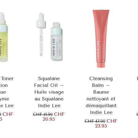
r au
Ajouter au
Ajouter au
er
panier
panier
Toner
Squalane
Cleansing
ion
Facial Oil –
Balm –
que
Huile visage
Baume
yme
au Squalane
nettoyant et
ie Lee
Indie Lee
démaquillant
Indie Lee
CHF
CHF
0
CHF 41.90
45
20.95
CHF
CHF 47.90
23.95