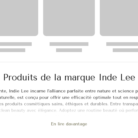
Produits de la marque Inde Lee
nte, Indie Lee incarne l’alliance parfaite entre nature et science
aturelle, est conçu pour offrir une efficacité optimale tout en re
s produits cosmétiques sains, éthiques et durables. Entre transpa
clean beauty avec élégance. Adoptez une routine beauté où perfor
cosmétiques naturels et bio tel que le baume nettoyant et démaqu
ion exfoliante, et plein d'autres produits cosmétiques. Découvrez 
En lire davantage
Lee, où prendre soin de soi rime avec engagement.