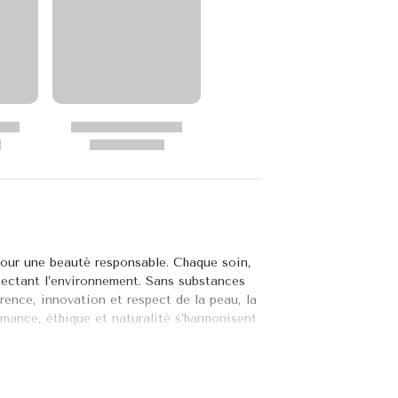
 pour une beauté responsable. Chaque soin,
spectant l’environnement. Sans substances
rence, innovation et respect de la peau, la
mance, éthique et naturalité s’harmonisent
illant, le correcteur anti-rougeurs, le
avec Bewell l’univers chic et green d’Indie