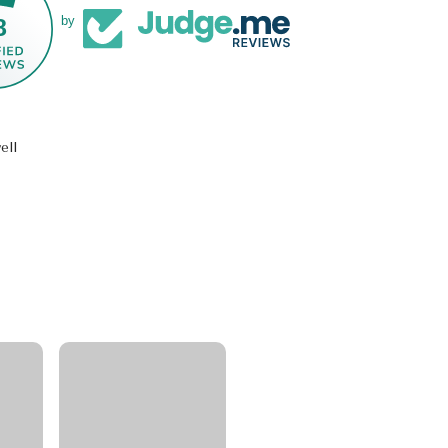
8
by
ell