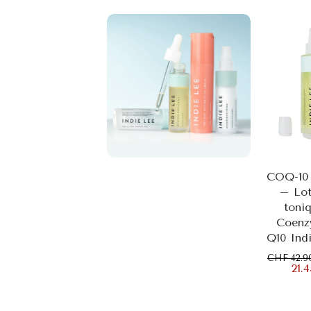
Ajoute
pani
COQ-10 
– Lot
toni
Coenz
Q10 Ind
CHF 42.9
21.