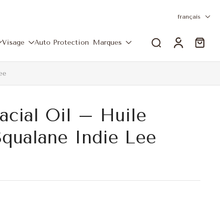
français
Visage
Auto Protection
Marques
ee
acial Oil – Huile
Squalane Indie Lee