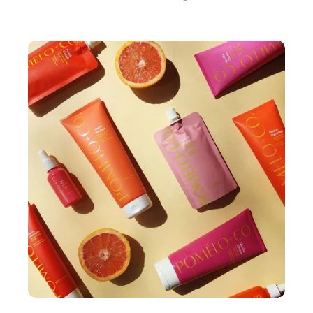
développer des soins capillaires proposant des effets durables
et visibles de vos racines jusqu’aux pointes. « Une confiance en
soi sans compromis ». C’est la promesse et l’ambition de la
marque pour ses consommateurs. Pomélo+Co se caractérise
également par des compositions saines et naturelles. Un cocktail
d’ingrédients bons et de valeurs fortes pour préserver la beauté
de vos cheveux bouclés !
Pomélo+Co, soins capillaires en Suisse avec Bewell
Découvrez Pomélo+Co en Suisse avec Bewell, qui propose des
masques, sérums et shampooings bio innovants, des soins
capillaires naturels adaptés à chaque type de cheveux : sèche,
abîmée, colorée, fine ou sensible.