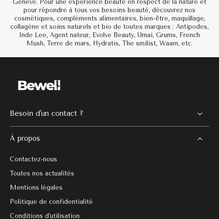
Genève. Pour une expérience beauté en respect de la nature et
pour répondre à tous vos besoins beauté, découvrez nos
cosmétiques, compléments alimentaires, bien-être, maquillage,
collagène et soins naturels et bio de toutes marques : Antipodes,
Inde Lee, Agent nateur, Evolve Beauty, Umai, Grums, French
Mush, Terre de mars, Hydratis, The smilist, Waam, etc.
Besoin d'un contact ?
À propos
Contactez-nous
Toutes nos actualités
Mentions légales
Politique de confidentialité
Conditions d'utilisation