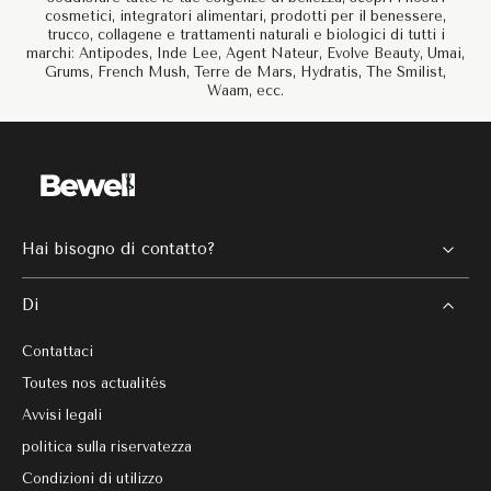
cosmetici, integratori alimentari, prodotti per il benessere,
trucco, collagene e trattamenti naturali e biologici di tutti i
marchi: Antipodes, Inde Lee, Agent Nateur, Evolve Beauty, Umai,
Grums, French Mush, Terre de Mars, Hydratis, The Smilist,
Waam, ecc.
Hai bisogno di contatto?
Di
Contattaci
Toutes nos actualités
Avvisi legali
politica sulla riservatezza
Condizioni di utilizzo