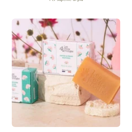
nostri imballaggi in plastica e la nostra produzione locale in
Francia riflettono il nostro impegno per l'ecologia.
Adotta una routine di bellezza gioiosa e responsabile con i
piccoli prödiges e trasforma i tuoi gesti quotidiani in un atto di
amore per te e per il pianeta. Sii pronto a scoprire e apprezzare
un nuovo modo di prenderti cura di te stesso.