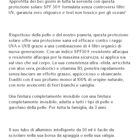
Approfitta dei bei giorni in tutta la serenità con questa
protezione solare SPF 50+ formulata senza controversi filtri
UV, garanzia zero oligource e test non tossico per gli oceani*
Rispettoso della pelle e del nostro pianeta, questa protezione
solare offre una protezione sana ed efficace contro i raggi
UVA e UVB grazie a una combinazione di 4 filtri organici di
nuova generazione. Con un indice SPF50+ resistente all'acqua
e resistente all'acqua per la massima sicurezza, si applica sia
sul viso che sul corpo. La sua consistenza ultra -elida, arricchita
con aloe vera, probiotici e vitamina B5, penetra rapidamente
senza lasciare un effetto grasso, appiccicoso o sbiancante.
Evaditi con il suo profumo monoi al 100% di origine naturale,
con note avvincenti di fiori bianchi e vaniglia.
Una finitura completamente invisibile con una finitura
completamente invisibile, adatta a tutti i tipi di pelle e
garofano della pelle. Per tutta la famiglia, da 3 anni.
Il suo tubo di alluminio intelligente da 50 ml è facile da
scivolare nella sua borsa da spiaggia o nella sua valigia.