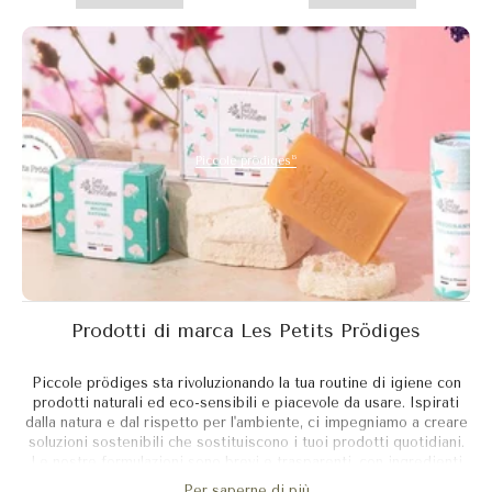
15
Piccole prödiges
Prodotti di marca Les Petits Prödiges
Piccole prödiges sta rivoluzionando la tua routine di igiene con
prodotti naturali ed eco-sensibili e piacevole da usare. Ispirati
dalla natura e dal rispetto per l'ambiente, ci impegniamo a creare
soluzioni sostenibili che sostituiscono i tuoi prodotti quotidiani.
Le nostre formulazioni sono brevi e trasparenti, con ingredienti
fino al 100% di origine naturale, bene per la pelle e la salute. I
Per saperne di più