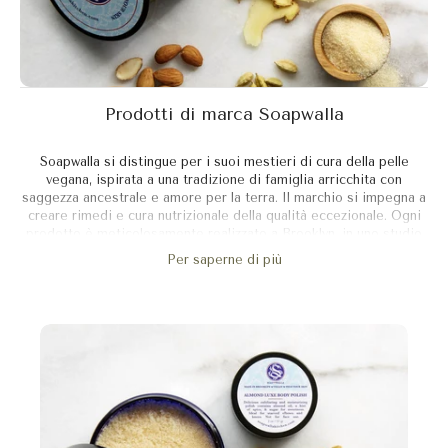
Prodotti di marca Soapwalla
Soapwalla si distingue per i suoi mestieri di cura della pelle
vegana, ispirata a una tradizione di famiglia arricchita con
saggezza ancestrale e amore per la terra. Il marchio si impegna a
creare rimedi e cura nutrizionale della qualità eccezionale. Ogni
prodotto è meticolosamente realizzato a Brooklyn, in uno studio
dedicato, utilizzando una sinergia intelligente di ingredienti
Per saperne di più
vegani e organici.
Convinto che la pelle funzioni come un secondo stomaco,
Soapwalla è ispirato a questa filosofia a sviluppare cure
"nutrizionali intense". Le formulazioni evitano che l'acqua
concentri il 100% dei benefici delle attività organiche,
preservando così la purezza e l'efficacia dei nutrienti essenziali
per nutrire profondamente la pelle. Il marchio mette in evidenza
l'artigianato e la sostenibilità, favorendo esclusivamente gli
ingredienti organici per supportare la salute della pelle e
preservare un'ecologia sana.